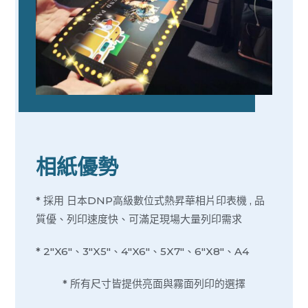
相紙優勢
* 採用 日本DNP高級數位式熱昇華相片印表機 , 品
質優、列印速度快、可滿足現場大量列印需求
* 2″X6″、3″X5″、4″X6″、5X7″、6″X8″、A4
* 所有尺寸皆提供亮面與霧面列印的選擇