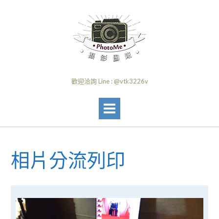
歡迎洽詢 Line : @vtk3226v
相片分流列印